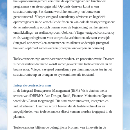
bouwprocesmanagement eerst met de opdrachtgever een functioneel
programma van eisen opgesteld. Op basis daarvan komt er een
structuurontwerp. Pas daarna wordt het ontwerp- en bouwteam
gecontracteerd. Vlieger vastgoed consultancy adviseert en begeleidt
opdrachtgevers in de verschillende fasen en kan ook als vastgoedregisseur
de verantwoording op zich nemen voor de begeleiding van het gehele
ontwikkelings- en realisatieproces. Ook kan Vlieger vastgoed consultancy
er als vastgoedregisseur voor zorgen dat architect en adviseur enerzijds
(integraal ontwerpen) en aannemer en installateur anderzijds (integraal
bouwen) optimaal samenwerken (integraal ontwerpen en bouwen).
Toeleveranciers zijn onmisbaar voor product- en procesinnovatie. Daarom
is het essentieel dat nauw wordt samengewerkt met toeleveranciers in de
bouwsector. Vlieger vastgoed consultancy past hun innovaties toe in het
structuurontwerp en brengen zo systeeminnovatie tot stand.
Integrale contractvormen
In de Integraal Bouwproces Management (IBM)-Visie denken we in
termen van iDBFMO. Aan Design, Build, Finance, Maintain en Operate
wordt de i-Factor toegevoegd. Die staat voor innoveren, integreren en
industrialiseren. Daarmee wordt bereikt dat de laatste technieken en
mogelijkheden van toeleveranciers direct kunnen worden toegepast in de
plannen.
Toeleveranciers blijken de belangrijkste bronnen van innovatie in de