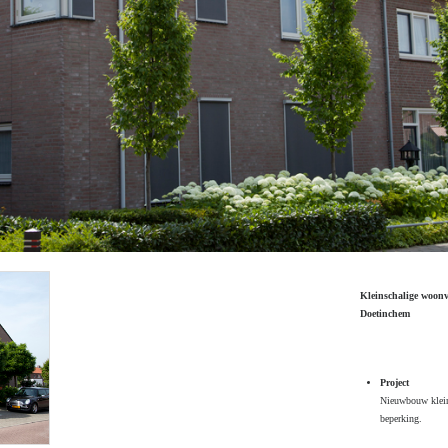
Kleinschalige woonv
Doetinchem
Project
Nieuwbouw klein
beperking.