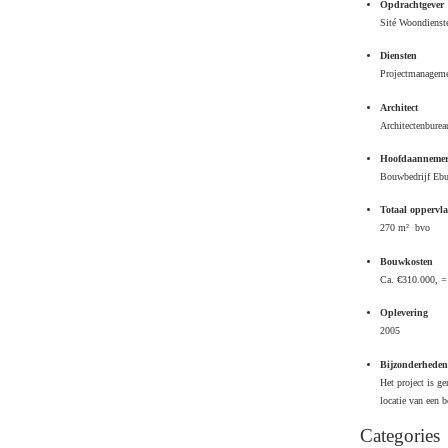
Opdrachtgever
Sité Woondienst
Diensten
Projectmanagemen
Architect
Architectenbure
Hoofdaanneme
Bouwbedrijf Eb
Totaal oppervla
270 m² bvo
Bouwkosten
Ca. €310.000, =
Oplevering
2005
Bijzonderhede
Het project is g
locatie van een 
Categories