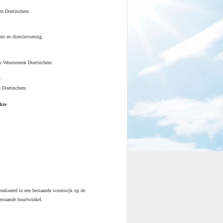
en Doetinchem
t en directievoering.
au Weustenenk Doetinchem
r
u Doetinchem
kte
n
erealiseerd in een bestaande woonwijk op de
bestaande buurtwinkel.